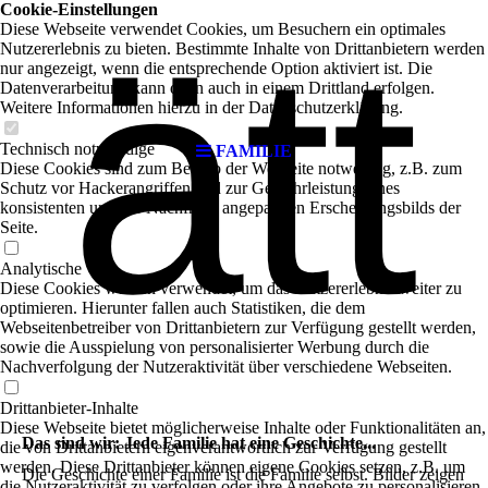
Cookie-Einstellungen
ätt
Diese Webseite verwendet Cookies, um Besuchern ein optimales
Nutzererlebnis zu bieten. Bestimmte Inhalte von Drittanbietern werden
nur angezeigt, wenn die entsprechende Option aktiviert ist. Die
Datenverarbeitung kann dann auch in einem Drittland erfolgen.
Weitere Informationen hierzu in der Datenschutzerklärung.
Technisch notwendige
FAMILIE
Diese Cookies sind zum Betrieb der Webseite notwendig, z.B. zum
Schutz vor Hackerangriffen und zur Gewährleistung eines
konsistenten und der Nachfrage angepassten Erscheinungsbilds der
Seite.
Analytische
Diese Cookies werden verwendet, um das Nutzererlebnis weiter zu
optimieren. Hierunter fallen auch Statistiken, die dem
Webseitenbetreiber von Drittanbietern zur Verfügung gestellt werden,
sowie die Ausspielung von personalisierter Werbung durch die
Nachverfolgung der Nutzeraktivität über verschiedene Webseiten.
Drittanbieter-Inhalte
Diese Webseite bietet möglicherweise Inhalte oder Funktionalitäten an,
Das sind wir: Jede Familie hat eine Geschichte...
die von Drittanbietern eigenverantwortlich zur Verfügung gestellt
werden. Diese Drittanbieter können eigene Cookies setzen, z.B. um
Die Geschichte einer Familie ist die Familie selbst. Bilder zeigen
die Nutzeraktivität zu verfolgen oder ihre Angebote zu personalisieren